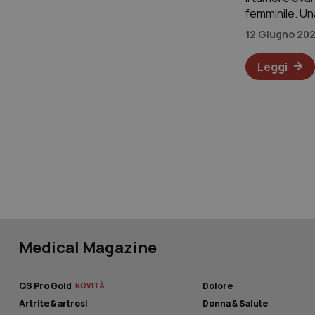
Nome
femminile. Un
__Secure-YNID
ancora uno sc
12 Giugno 20
sempre
Leggi
__Secure-
ROLLOUT_TOKEN
tracking-sites-
ironfish-tracking-
named-enable
YSC
VISITOR_INFO1_LIV
Medical Magazine
QS Pro Gold
Dolore
Artrite & artrosi
Donna & Salute