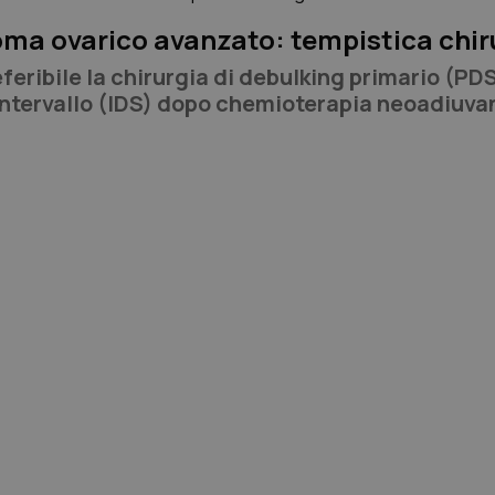
ma ovarico avanzato: tempistica chir
eferibile la chirurgia di debulking primario (PDS
intervallo (IDS) dopo chemioterapia neoadiuva
approccio chirurgico