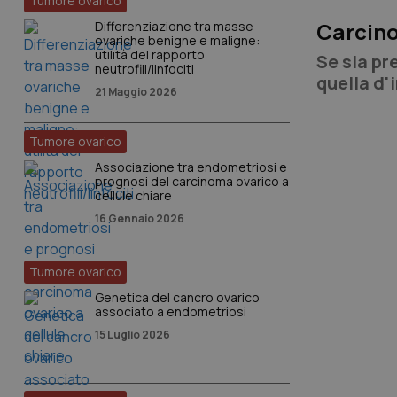
Tumore ovarico
Carcino
Differenziazione tra masse
ovariche benigne e maligne:
utilità del rapporto
Se sia pr
neutrofili/linfociti
quella d'
21 Maggio 2026
migliore 
Tumore ovarico
Associazione tra endometriosi e
prognosi del carcinoma ovarico a
cellule chiare
16 Gennaio 2026
Tumore ovarico
Genetica del cancro ovarico
associato a endometriosi
15 Luglio 2026