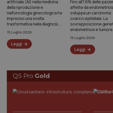
artificiale (AI) nella medicina
Fino all'1.6% delle pazie
della riproduzione e
affette da endometrios
nell'oncologia ginecologica ha
sviluppa un carcinoma
impresso una svolta
ovarico epiteliale. La
trasformativa nella diagnosi,
sovrapposizione genet
nella prognosi e nella gestione
endometriosi e tumore
15 Luglio 2026
delle patologie ovariche,
dell'ovaio non è stata 
15 Luglio 2026
incluse le neoplasie maligne, le
pienamente caratteriz
Leggi
disfunzioni endocrine e le
Un gruppo di ricercator
Leggi
compromissioni funzionali. In
eseguito una revisione
conformità con
sistematica con la finali
descrivere
QS Pro
Gold