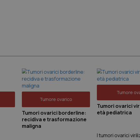
Tumore ova
Tumore ovarico
Tumori ovarici viri
età pediatrica
Tumori ovarici borderline:
recidiva e trasformazione
maligna
I tumori ovarici viri