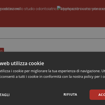
Risk
Leadership
management
Medica
2026:
guidare
team
clinici
ad
alte
prestazioni
co
al talco e rischio di cancro ovarico
web utilizza cookie
unemente impiegato in prodotti come il borotalco per bambini e 
o di studi per un possibile legame con i tumori genitali femminil
ilizza i cookie per migliorare la tua esperienza di navigazione. Ut
on il carcinoma ovarico. Tuttavia, le evidenze scientifiche ri
consenti a tutti i cookie in conformità con la nostra policy per i 
26
RIFIUTA
TAGLI
ACC