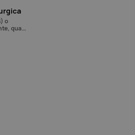
urgica
) o
nte, quale