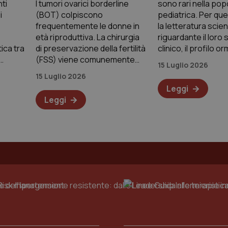
nti
I tumori ovarici borderline
sono rari nella po
i
(BOT) colpiscono
pediatrica. Per qu
frequentemente le donne in
la letteratura scien
età riproduttiva. La chirurgia
riguardante il loro
ica tra
di preservazione della fertilità
clinico, il profilo o
(FSS) viene comunemente
caratteristiche rad
15 Luglio 2026
ancora
offerta, ma il rischio di recidiva
l'istologia e gli esiti
15 Luglio 2026
zata.
varia in base all'approccio
Un’equipe di ricerc
Leggi
i ha
chirurgico e al sottotipo
effettuato una rev
Leggi
istologico, mentre la
tà di
trasformazione maligna
Cloud
sanitario:
infrastrutture,
compliance,
GDPR
e