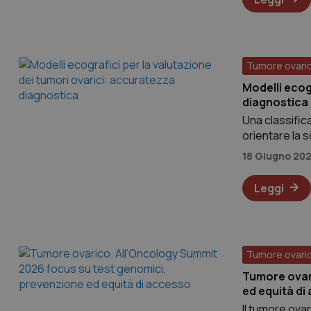
PHPSESSID
Tumore ovari
Modelli ecog
diagnostica
Una classific
orientare la s
tracking-sites-ironf
modelli basati
tracking-enable
18 Giugno 20
ricercatori ha
_ga
Leggi
Tumore ovari
Tumore ovar
ed equità di
Il tumore ovar