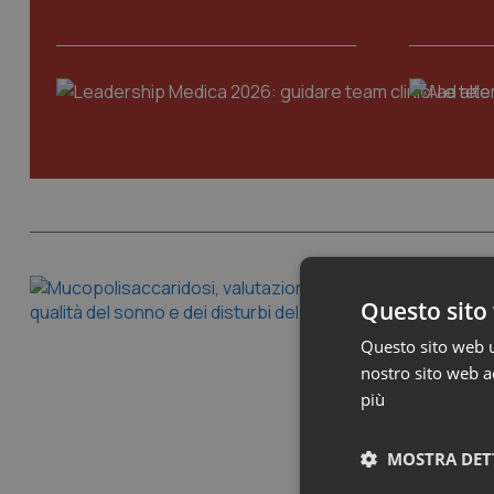
Malattie rare
Questo sito 
Mucopolisacc
Questo sito web ut
I problemi d
nostro sito web ac
considerevole 
più
questo contes
07 Luglio 202
Pittsburgh Sl
MOSTRA DET
Leggi