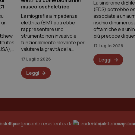
di
elettrica come biomarker
La sindrome di Ehl
C1
muscoloscheletrico
(EDS) potrebbe e
su
La miografia a impedenza
associata a un au
 un
elettrica (EIM) potrebbe
rischio di numeros
rappresentare uno
oftalmiche e a un'
atthew
strumento non invasivo e
più precoce di que
titutes
funzionalmente rilevante per
condizioni, diverse 
17 Luglio 2026
(USA),
valutare la gravità della
tra cui glaucoma e
to
malattia nei soggetti con
rottura/distacco di 
17 Luglio 2026
Leggi
malattia di Pompe sia a
potrebbero causa
n
esordio infantile che a
significativa morbil
Leggi
 hanno
esordio tardivo, anche se
sono necessari ulteriori
Cloud
sanitario:
infrastrutture,