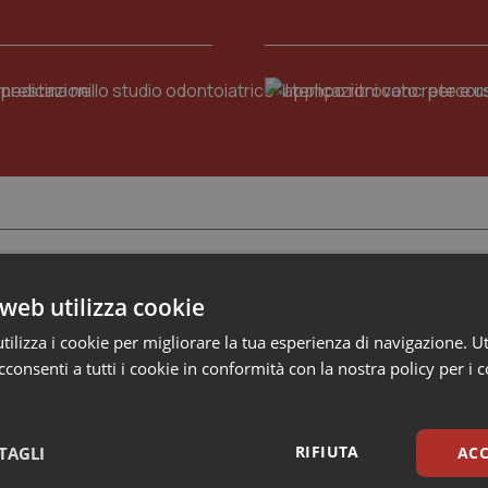
compliance,
GDPR
e
Risk
Leadership
management
Medica
2026:
guidare
team
clinici
ad
alte
prestazioni
web utilizza cookie
aridosi, valutazione della qualità del sonno e dei distur
ilizza i cookie per migliorare la tua esperienza di navigazione. Ut
el sonno sono spesso trascurati, eppure possono avere un im
consenti a tutti i cookie in conformità con la nostra policy per i 
sulla qualità della vita dei pazienti con mucopolisaccaridosi (
to, i questionari Sleep Disturbance Scale for Children (SDSC
6
eep Quality Index (PSQI) possono
RIFIUTA
TAGLI
ACC