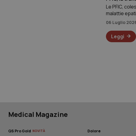
Nome
Le PFIC, cole
malattie epat
__Secure-YNID
progressiva, 
06 Luglio 202
ultimi anni, l
Leggi
__Secure-
ROLLOUT_TOKEN
tracking-sites-
ironfish-tracking-
named-enable
YSC
VISITOR_INFO1_LIV
Medical Magazine
QS Pro Gold
Dolore