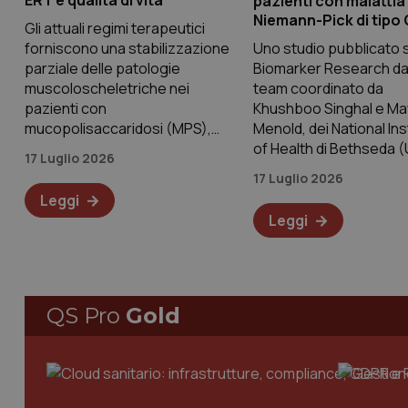
ERT e qualità di vita
pazienti con malattia 
Niemann-Pick di tipo 
Gli attuali regimi terapeutici
forniscono una stabilizzazione
Uno studio pubblicato 
parziale delle patologie
Biomarker Research da
muscoloscheletriche nei
team coordinato da
pazienti con
Khushboo Singhal e M
mucopolisaccaridosi (MPS),
Menold, dei National Ins
ma non portano a un
of Health di Bethseda 
17 Luglio 2026
miglioramento della qualità
ha identificato e valida
17 Luglio 2026
della vita sotto questo
proteine sieriche con
Leggi
aspetto. A evidenziarlo, sul
espressione alterata i
Leggi
Journal of Pediatric
individui con NPC1, che
Endocrinology & Metabolism, è
risposto
un
QS Pro
Gold