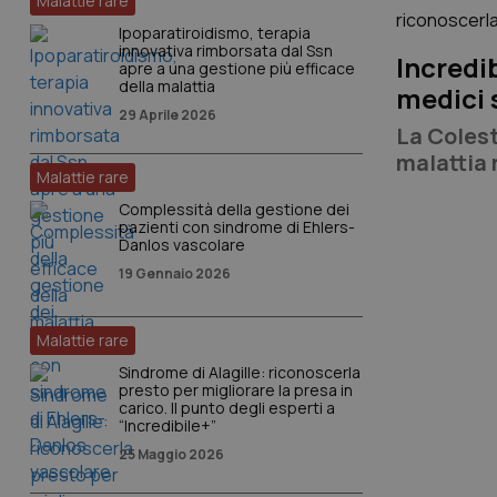
Malattie rare
Ipoparatiroidismo, terapia
innovativa rimborsata dal Ssn
Incredib
apre a una gestione più efficace
della malattia
medici 
29 Aprile 2026
La Colest
malattia 
Malattie rare
progress
Complessità della gestione dei
pazienti con sindrome di Ehlers-
Danlos vascolare
19 Gennaio 2026
Malattie rare
Sindrome di Alagille: riconoscerla
presto per migliorare la presa in
carico. Il punto degli esperti a
“Incredibile+”
25 Maggio 2026