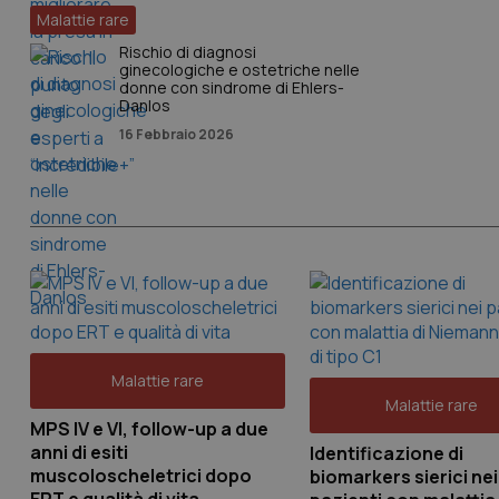
Malattie rare
Rischio di diagnosi
ginecologiche e ostetriche nelle
donne con sindrome di Ehlers-
Danlos
16 Febbraio 2026
Malattie rare
Malattie rare
MPS IV e VI, follow-up a due
anni di esiti
Identificazione di
muscoloscheletrici dopo
biomarkers sierici nei