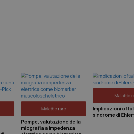
Malattie r
Implicazioni ofta
Malattie rare
sindrome di Ehle
Pompe, valutazione della
miografia a impedenza