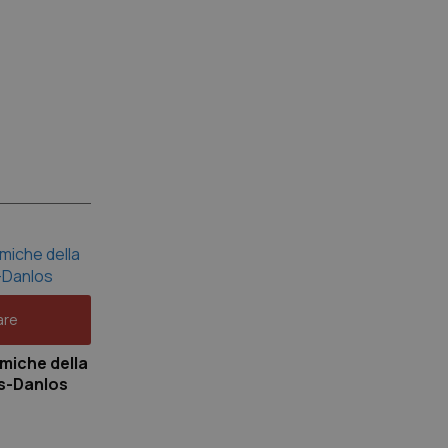
are
lmiche della
rs-Danlos