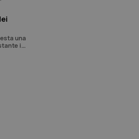
dei
a
resta una
stante i