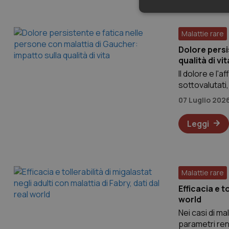
Malattie rare
Dolore persi
qualità di vit
Il dolore e l
sottovalutati,
Gaucher di tip
07 Luglio 202
I cookie necessari con
completo il c
e l'accesso alle aree 
Leggi
Nome
_ga_H5X8FKPX92
CookieScriptConse
Malattie rare
Efficacia e t
world
tracking-sites-ironf
session-id
Nei casi di ma
parametri ren