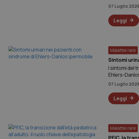
VISITOR_PRIVACY_
uno specifico
07 Luglio 202
Leggi
PHPSESSID
Malattie rare
Sintomi urin
tracking-sites-ironf
I sintomi del 
tracking-enable
Ehlers-Danlos
pavimento pel
07 Luglio 202
_ga
vescicale intr
Leggi
Malattie rare
PFIC, la tran