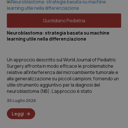
I cookie necessari contribuiscono a rendere fruibile il sito web abil
navigazione sulle pagine e l'accesso alle aree protette del sito. Il 
correttamente senza questi cookie.
Quotidiano Pediatria
Nome
Fornitore
/
Dominio
Scade
_ga_H5X8FKPX92
.quotidianosanita.it
1 ann
Neuroblastoma: strategia basata su machine
mes
learning utile nella differenziazione
CookieScriptConsent
5 mes
CookieScript
setti
pro.quotidianosanita.it
Un approccio descritto sul World Journal of Pediatric
Surgery affronta in modo efficace le problematiche
relative all'interferenza del microambiente tumorale e
alla generalizzazione su piccoli campioni, fornendo un
utile strumento aggiuntivo per la diagnosi del
tracking-sites-ironfish-
pro.quotidianosanita.it
4
neuroblastoma (NB). L’approccio è stato
session-id
setti
2 gio
30 Luglio 2026
VISITOR_PRIVACY_METADATA
6 me
YouTube
Leggi
.youtube.com