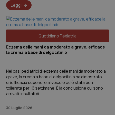
Leggi
Quotidiano Pediatria
Eczema delle mani da moderato a grave, efficace
la crema a base di delgocitinib
Nei casi pediatrici di eczema delle mani da moderato a
Nome
Fornitore
/
Dominio
Scadenza
De
grave, la crema a base di delgocitinib ha dimostrato
__Secure-YNID
.youtube.com
6 mesi
Qu
un'efficacia superiore al veicolo ed è stata ben
Yo
tollerata per 16 settimane. È la conclusione cui sono
pr
Yo
arrivati i risultati di
an
si
ve
Yo
30 Luglio 2026
__Secure-
.youtube.com
6 mesi
Qu