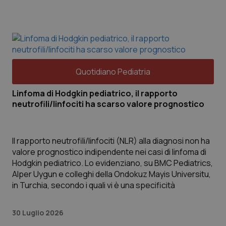
PHPSESSID
Sessi
PHP.net
pro.quotidianosanita.it
Quotidiano Pediatria
Linfoma di Hodgkin pediatrico, il rapporto
neutrofili/linfociti ha scarso valore prognostico
Il rapporto neutrofili/linfociti (NLR) alla diagnosi non ha
valore prognostico indipendente nei casi di linfoma di
Hodgkin pediatrico. Lo evidenziano, su BMC Pediatrics,
tracking-sites-ironfish-
pro.quotidianosanita.it
4
Alper Uygun e colleghi della Ondokuz Mayis Universitu,
tracking-enable
setti
2 gio
in Turchia, secondo i quali vi è una specificità
_ga
1 ann
Google LLC
mes
.quotidianosanita.it
30 Luglio 2026