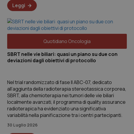
ROLLOUT_TOKEN
Yo
Leggi
de
pe
ut
tracking-sites-
pro.quotidianosanita.it
4
Qu
ironfish-tracking-
settimane
da
named-enable
2 giorni
si
ut
We
Quotidiano Oncologia
YSC
Sessione
Qu
Google LLC
Yo
SBRT nelle vie biliari: quasi un piano su due con
.youtube.com
vi
deviazioni dagli obiettivi di protocollo
VISITOR_INFO1_LIVE
6 mesi
Qu
Google LLC
Yo
.youtube.com
pr
Yo
Nel trial randomizzato di fase II ABC-07, dedicato
an
si
all’aggiunta della radioterapia stereotassica corporea,
ve
SBRT, alla chemioterapia nei tumori delle vie biliari
Yo
localmente avanzati, il programma di quality assurance
radioterapica ha evidenziato una significativa
variabilità nella pianificazione tra i centri partecipanti.
30 Luglio 2026