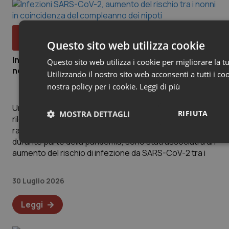
Quotidiano Pediatria
Questo sito web utilizza cookie
Infezioni SARS-CoV-2, aumento del rischio tra i
Questo sito web utilizza i cookie per migliorare la t
nonni in coincidenza del compleanno dei nipoti
Utilizzando il nostro sito web acconsenti a tutti i co
nostra policy per i cookie.
Leggi di più
Uno studio pubblicato su JAMA Network Open ha
RIFIUTA
MOSTRA DETTAGLI
rilevato che i compleanni dei nipoti, nonostante le
raccomandazioni ufficiali di evitare gli assembramenti
durante parte della pandemia, sono stati associati a un
Necessari
aumento del rischio di infezione da SARS-CoV-2 tra i
30 Luglio 2026
Leggi
Necessari
Marketing