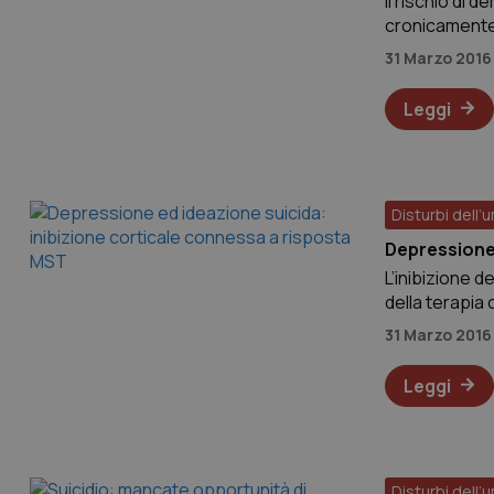
Il rischio di
cronicamente
Allison Kaup d
31 Marzo 2016
ciò suggerisc
Leggi
Disturbi dell’
Depressione 
L’inibizione d
della terapia
ed ideazione 
31 Marzo 2016
di base è stat
Leggi
Disturbi dell’