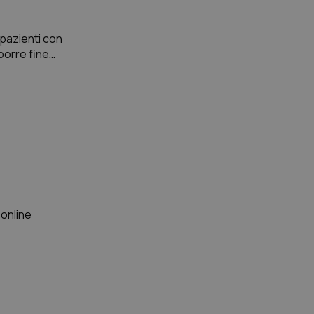
 pazienti con
 porre fine
 online
i è stato