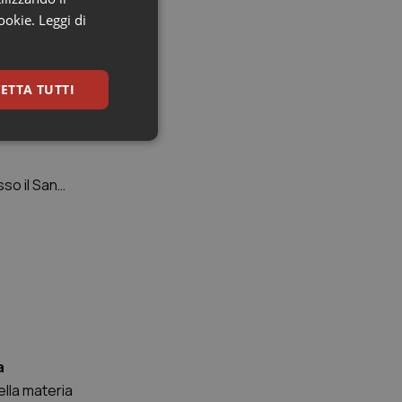
cookie.
Leggi di
ETTA TUTTI
 in chi ne
sso il San
da Stress
igazione sulle pagine
kie.
a
Google Analytics per
ella materia