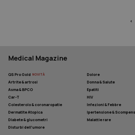
<
Nome
__Secure-YNID
Medical Magazine
QS Pro Gold
Dolore
__Secure-
Artrite & artrosi
Donna & Salute
ROLLOUT_TOKEN
Asma & BPCO
Epatiti
tracking-sites-
Car-T
HIV
ironfish-tracking-
named-enable
Colesterolo & coronaropatie
Infezioni & Febbre
Dermatite Atopica
Ipertensione & Scompen
YSC
Diabete & glucometri
Malattie rare
VISITOR_INFO1_LIV
Disturbi dell’umore