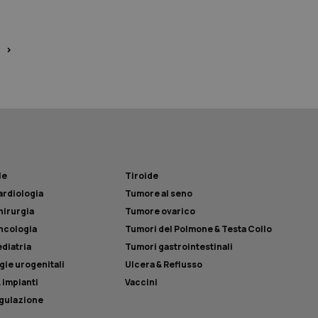
ro generato in modo
nte. È incluso in
 utilizzato per
oni e campagne per i
>
enere traccia delle
e incorporati nei
del sito web sta
ll'interfaccia di
le
Tiroide
la gestione
ardiologia
Tumore al seno
e dell’esperienza
hirurgia
Tumore ovarico
per abilitare il
ncologia
Tumori del Polmone & Testa Collo
ggato con identity
diatria
Tumori gastrointestinali
gie urogenitali
Ulcera & Reflusso
enere traccia delle
 impianti
Vaccini
enere traccia delle
gulazione
e incorporati nei
del sito web sta