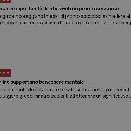
ncate opportunità di intervento in pronto soccorso
ee guida incoraggiano i medici di pronto soccorso a chiedere ai
i se abbiano accesso ad armi da fuoco o ad altri mezzi letali per
ita ma, soltanto la metà dei medici,
umore
nline supportano benessere mentale
i per il controllo della salute basate su internet e gli interventi
ungere gruppi mirati di pazienti ed ottenere un significativo
dei sintomi. Ciò è stato stabilito da due studi, il primo dei qual