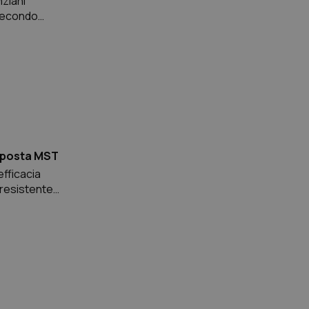
nziani
 Secondo
500 pazienti,
isposta MST
efficacia
 resistente
isiologiche